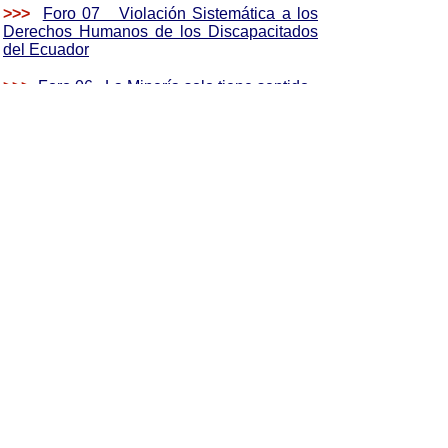
>>>
Foro 07 Violación Sistemática a los
Derechos Humanos de los Discapacitados
del Ecuador
>>>
Foro 06 La Minería solo tiene sentido
en aquellos países que NO cuentan con
otras alternativas
>>>
Foro 05 Los derechos de la
Naturaleza: Un paradigma emergente frente
a la crisis ambiental global
>>>
Foro 04 Análisis Socio-Ambiental del
Proyecto de "Ley Orgánica de Minería"
>>>
Foro 03 Análisis del Proyecto de Ley
de Minería del Ministerio de Minas y
Petróleos
>>>
Foro 02 La Insoportable Brevedad del
Agua. La necesidad de una Gestión
Integrada de los Recursos Hídricos.
>>>
Foro 01 La Asamblea Constituyente