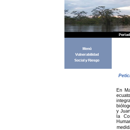
Petic
En Ma
ecuat
integr
biólog
y Juan
la Co
Human
medida