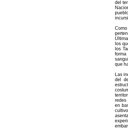
del te
Nacion
pueblo
incurs
Como 
perten
Última
los qu
los Ta
forma
sangui
que ha
Las in
del d
estruc
costum
territ
redes 
en bas
cultiv
asent
experi
embarg