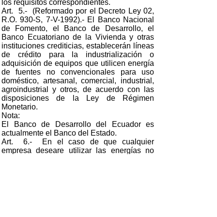
los requisitos correspondientes.
Art. 5.- (Reformado por el Decreto Ley 02,
R.O. 930-S, 7-V-1992).- El Banco Nacional
de Fomento, el Banco de Desarrollo, el
Banco Ecuatoriano de la Vivienda y otras
instituciones crediticias, establecerán líneas
de crédito para la industrialización o
adquisición de equipos que utilicen energía
de fuentes no convencionales para uso
doméstico, artesanal, comercial, industrial,
agroindustrial y otros, de acuerdo con las
disposiciones de la Ley de Régimen
Monetario.
Nota:
El Banco de Desarrollo del Ecuador es
actualmente el Banco del Estado.
Art. 6.- En el caso de que cualquier
empresa deseare utilizar las energías no
convencionales para destinarlas al servicio
público, las correspondientes tasas solo
podrán ser establecidas o reguladas de
conformidad con las disposiciones vigentes
de la Constitución Política del Estado y
demás leyes sobre la materia.
Art. 7.- El Reglamento de la presente Ley