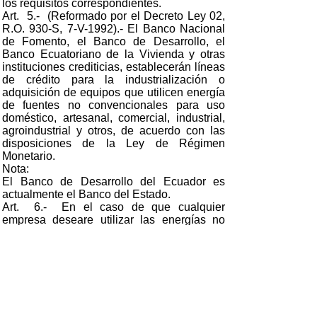
los requisitos correspondientes.
Art. 5.- (Reformado por el Decreto Ley 02,
R.O. 930-S, 7-V-1992).- El Banco Nacional
de Fomento, el Banco de Desarrollo, el
Banco Ecuatoriano de la Vivienda y otras
instituciones crediticias, establecerán líneas
de crédito para la industrialización o
adquisición de equipos que utilicen energía
de fuentes no convencionales para uso
doméstico, artesanal, comercial, industrial,
agroindustrial y otros, de acuerdo con las
disposiciones de la Ley de Régimen
Monetario.
Nota:
El Banco de Desarrollo del Ecuador es
actualmente el Banco del Estado.
Art. 6.- En el caso de que cualquier
empresa deseare utilizar las energías no
convencionales para destinarlas al servicio
público, las correspondientes tasas solo
podrán ser establecidas o reguladas de
conformidad con las disposiciones vigentes
de la Constitución Política del Estado y
demás leyes sobre la materia.
Art. 7.- El Reglamento de la presente Ley