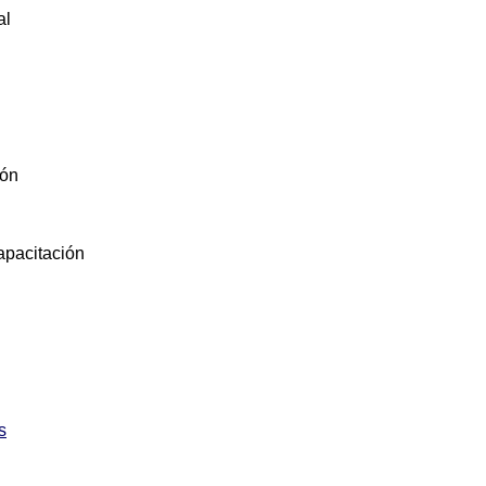
al
ión
pacitación
s