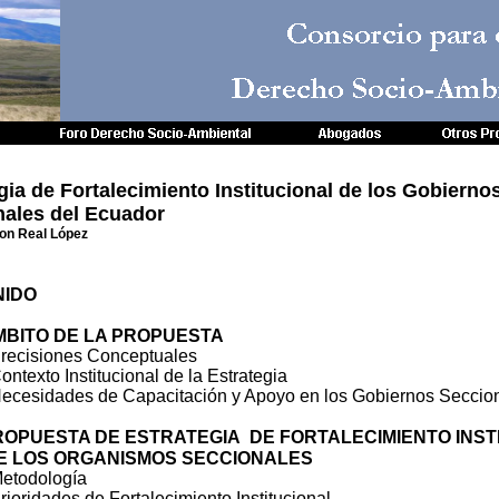
Consorcio para 
Derecho Socio-Amb
gia de Fortalecimiento Institucional de los Gobierno
nales del Ecuador
ron Real López
NIDO
BITO DE LA PROPUESTA
isiones Conceptuales
to Institucional de la Estrategia
idades de Capacitación y Apoyo en los Gobiernos Seccio
ROPUESTA DE ESTRATEGIA DE FORTALECIMIENTO INST
S ORGANISMOS SECCIONALES
odología
dades de Fortalecimiento Institucional