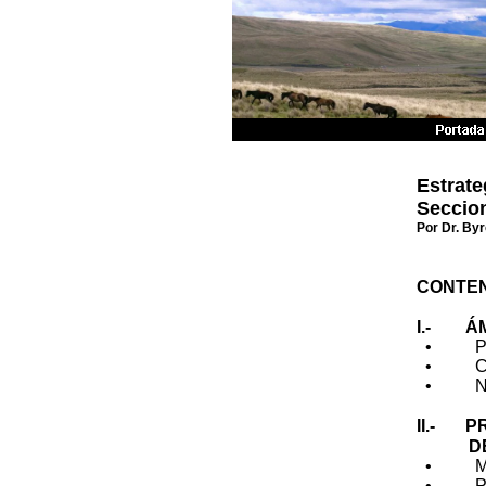
Estrate
Seccio
Por Dr. By
CONTE
I.- ÁM
• Prec
• Contex
• Neces
II.- P
DE LO
• Met
• Priori