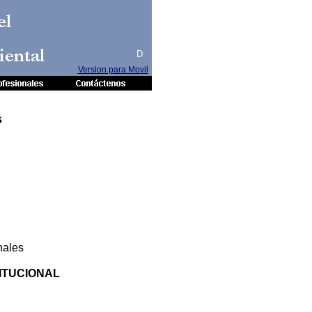
el
iental
D
Version para Movil
s
nales
ITUCIONAL