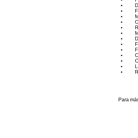
• Determ
• Formas
• Marc
• Objet
• Recep
• Mecan
• Desarr
• Fortal
• Fortal
• Capac
• Capac
• Los M
• Recom
Para más