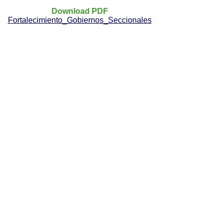
Download PDF
Fortalecimiento_Gobiernos_Seccionales
Menú Móvil
Vulnerabilidad Social y Riesgo
Menú
Derechos Humanos
Menú
Foro Derecho SocioAmbiental
Menú
Documentación
Menú