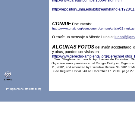
http://www.caretas.com.pe/1350/vision.html
http://repository.unm.edu/bitstream/handle/19
CONAIE
Documents:
http://www.conaie.org/component/content/article/21-noticas
O envíe un mensaje a Alfredo Luna a:
lunaalf@gma
ALGUNAS FOTOS
del avión accidentado, d
y otras, pueden ser vistas en:
http://www.derecho-ambiental.org/Derecho/Fotos_
See: “Reglamento para la Aprobación de Estatutos, Refor
Organizaciones previstas en el Código Civil y en Organiza
11, 2002, and amended by Executive Decree No. 982 of March
See Registro Oficial 343 od December 17, 2010, page 27.