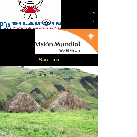
PC
D
San Luis