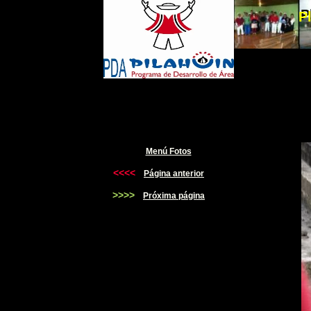
P
P
Menú Fotos
<<<<
Página anterior
>>>>
Próxima página