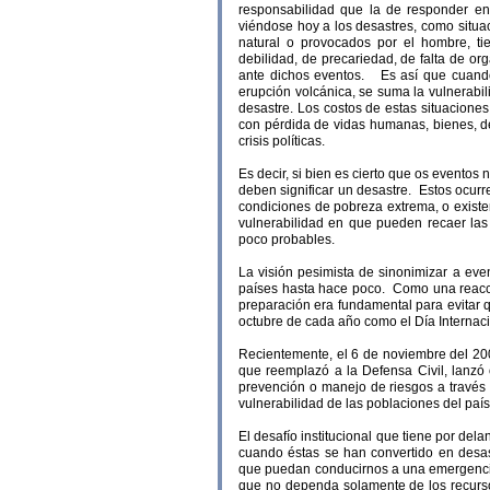
responsabilidad que la de responder en
viéndose hoy a los desastres, como situ
natural o provocados por el hombre, ti
debilidad, de precariedad, de falta de o
ante dichos eventos. Es así que cuando
erupción volcánica, se suma la vulnerabi
desastre. Los costos de estas situacione
con pérdida de vidas humanas, bienes, de
crisis políticas.
Es decir, si bien es cierto que os eventos
deben significar un desastre. Estos ocur
condiciones de pobreza extrema, o existe
vulnerabilidad en que pueden recaer las
poco probables.
La visión pesimista de sinonimizar a eve
países hasta hace poco. Como una reacció
preparación era fundamental para evitar q
octubre de cada año como el Día Internac
Recientemente, el 6 de noviembre del 200
que reemplazó a la Defensa Civil, lanzó 
prevención o manejo de riesgos a través d
vulnerabilidad de las poblaciones del país 
El desafío institucional que tiene por del
cuando éstas se han convertido en desastr
que puedan conducirnos a una emergencia. 
que no dependa solamente de los recurs