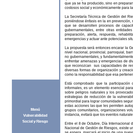
que ya se ha producido, sino en preparar
costosos social y económicamente para l
La Secretaría Técnica de Gestión del Rie
poniéndose énfasis en la en prevención, 
que se desarrollen procesos de capacit
gubernamentales, entre otras entidades
preparación, alerta, respuesta, rehabi
emergencias y actuar ante potenciales si
La propuesta será entonces encarar la Ge
nivel nacional, provincial, parroquial, b
no gubernamentales, y fundamentalmente,
enfrentar amenazas y emergencias de div
que reconozcan sus capacidades de res
diversas formas de organización y creaci
como la responsabilidad que esa pertenenc
Está comprobado que la participación 
informales, es un elemento esencial para e
sobre peligros naturales y los provocad
estrategias de reducción de la vulnerabi
primordial para lograr comunidades segur
estas acciones las que les permiten autop
grupos comunitarios, organizaciones volu
instancia, evitará que los eventos natura
Entre el 8 de Octubre, Día Internacional 
Nacional de Gestión de Riesgos, existe 
se espera, marcará el inicio de una nueva 