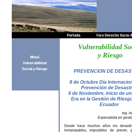
Vulnerabilidad So
y Riesgo
PREVENCION DE DESA
8 de Octubre Día Internacion
Prevención de Desast
6 de Noviembre, inicio de u
Era en la Gestión de Riesgo
Ecuador
Ing. H
Especialista en gesti
Desde hace muchos años los desastres
inmanejables, imposibles de prever,