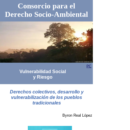
Consorcio para el
Derecho Socio-Ambiental
PC
Vulnerabilidad Social
y Riesgo
Derechos colectivos, desarrollo y
vulnerabilización de los pueblos
tradicionales
Byron Real López