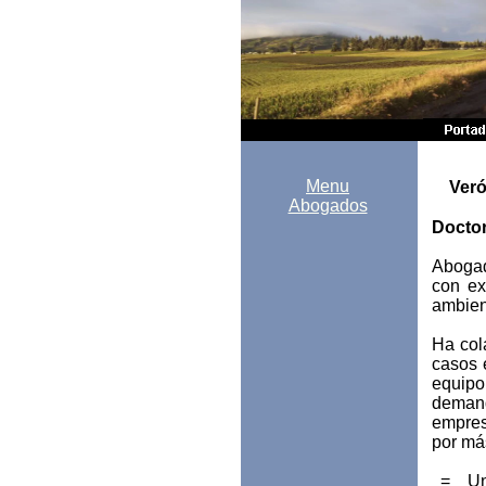
Menu
Verón
Abogados
Doctor
Abogad
con ex
ambien
Ha cola
casos 
equipo
demand
empres
por má
= Univ