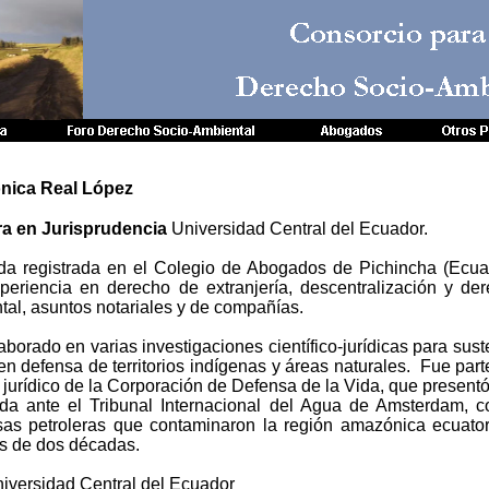
Consorcio para
Derecho Socio-Amb
ica Real López
a en Jurisprudencia
Universidad Central del Ecuador.
a registrada en el Colegio de Abogados de Pichincha (Ecua
periencia en derecho de extranjería, descentralización y de
tal, asuntos notariales y de compañías.
borado en varias investigaciones científico-jurídicas para sust
en defensa de territorios indígenas y áreas naturales. Fue part
 jurídico de la Corporación de Defensa de la Vida, que present
a ante el Tribunal Internacional del Agua de Amsterdam, c
as petroleras que contaminaron la región amazónica ecuato
s de dos décadas.
ersidad Central del Ecuador