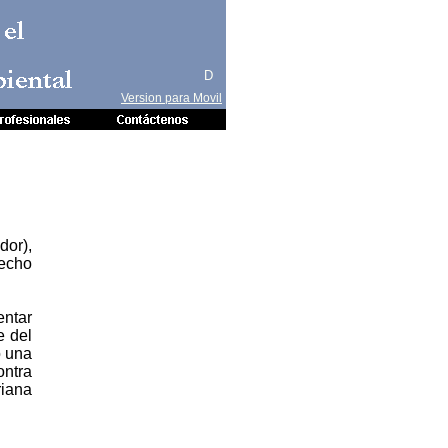
 el
iental
D
Version para Movil
dor),
recho
entar
e del
ó una
ontra
riana