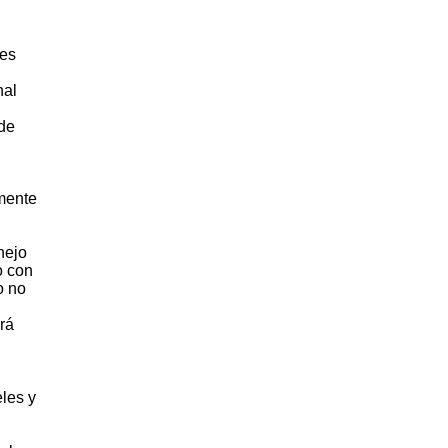
tes
nal
 de
amente
nejo
o con
o no
rá
eles y