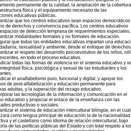
miento permanente de la calidad, la ampliación de la cobertura
raestructura física y el equipamiento necesario de las
uciones educativas públicas.
antizar que los centros educativos sean espacios democráticos
cio de derechos y convivencia pacífica. Los centros educativos
espacios de detección temprana de requerimientos especiales.
antizar modalidades formales y no formales de educación.
gurar que todas las entidades educativas impartan una educac
dadanía, sexualidad y ambiente, desde el enfoque de derechos
antizar el respeto del desarrollo psicoevolutivo de los niños, ni
escentes, en todo el proceso educativo.
adicar todas las formas de violencia en el sistema educativo y v
 integridad física, psicológica y sexual de las estudiantes y los
antes.
adicar el analfabetismo puro, funcional y digital, y apoyar los
os de post-alfabetización y educación permanente para
as adultas, y la superación del rezago educativo.
orporar las tecnologías de la información y comunicación en el
o educativo y propiciar el enlace de la enseñanza con las
dades productivas o sociales.
antizar el sistema de educación intercultural bilingüe, en el cual
lizará como lengua principal de educación la de la nacionalidad
tiva y el castellano como idioma de relación intercultural, bajo
toría de las políticas públicas del Estado y con total respeto a lo