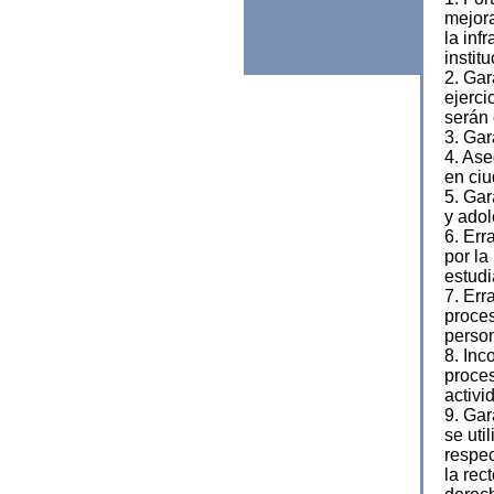
mejora
la inf
instit
2. Gar
ejerci
serán 
3. Gar
4. Ase
en ciu
5. Gar
y adol
6. Err
por la
estudi
7. Err
proces
person
8. Inc
proces
activi
9. Gar
se uti
respec
la rec