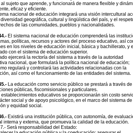
 al sujeto que aprende, y funcionará de manera flexible y dinám
ente, eficaz y eficiente.
tema nacional de educación integrará una visión intercultural a
 diversidad geográfica, cultural y lingüística del país, y el respet
rechos de las comunidades, pueblos y nacionalidades.
44.-
El sistema nacional de educación comprenderá las instituc
mas, políticas, recursos y actores del proceso educativo, así c
es en los niveles de educación inicial, básica y bachillerato, y 
lado con el sistema de educación superior.
ado ejercerá la rectoría del sistema a través de la autoridad
iva nacional, que formulará la política nacional de educación;
mo regulará y controlará las actividades relacionadas con la
ión, así como el funcionamiento de las entidades del sistema.
45.-
La educación como servicio público se prestará a través de
uciones públicas, fiscomisionales y particulares.
 establecimientos educativos se proporcionarán sin costo servi
ácter social y de apoyo psicológico, en el marco del sistema de
ión y equidad social.
46.-
Existirá una institución pública, con autonomía, de evaluac
al interna y externa, que promueva la calidad de la educación.
47.- Será responsabilidad del Estado:
talecer la educación pública y la coeducación; asegurar el