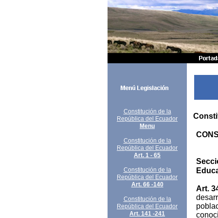
Constitución de la
Consti
República del Ecuador
Menu
CONS
Constitución de la
República del Ecuador
Art. 1 - 65
Secci
Constitución de la
Educ
República del Ecuador
Art. 66 -140
Art. 3
desarr
Constitución de la
poblac
República del Ecuador
Art. 141 -241
conoci