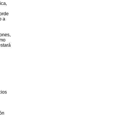
ica,
corde
o a
iones,
omo
estará
cios
ión