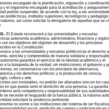
anismo encargado de la planificación, regulación y coordinació
a y el organismo encargado para la acreditación y aseguramie
idad podrán suspender, de acuerdo con la ley, a las universidad
as politécnicas, institutos superiores, tecnológicos y pedagógic
vatorios, así como solicitar la derogatoria de aquellas que se c
.
55.-
El Estado reconocerá a las universidades y escuelas
cnicas autonomía académica, administrativa, financiera y orgáni
 con los objetivos del régimen de desarrollo y los principios
ecidos en la Constitución.
onoce a las universidades y escuelas politécnicas el derecho a
mía, ejercida y comprendida de manera solidaria y responsabl
autonomía garantiza el ejercicio de la libertad académica y el
o a la búsqueda de la verdad, sin restricciones; el gobierno y g
mismas, en consonancia con los principios de alternancia,
arencia y los derechos políticos; y la producción de ciencia,
ogía, cultura y arte.
cintos son inviolables, no podrán ser allanados sino en los cas
os en que pueda serlo el domicilio de una persona. La garantía
interno será competencia y responsabilidad de sus autoridades
 se necesite el resguardo de la fuerza pública, la máxima aut
entidad solicitará la asistencia pertinente.
onomía no exime a las instituciones del sistema de ser fiscaliz
responsabilidad social, rendición de cuentas y participación en 