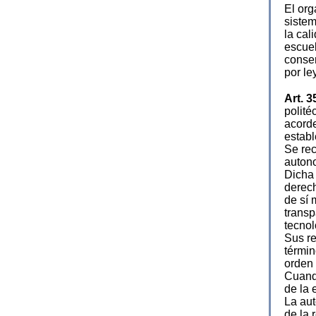
El org
sistem
la cal
escuel
conser
por ley
Art. 3
polité
acorde
establ
Se rec
autono
Dicha 
derech
de sí 
transp
tecnol
Sus re
términ
orden 
Cuando
de la 
La aut
de la 