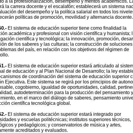
o a la profesionalización, desempeño y méritos académicos. L
rá la carrera docente y el escalafón; establecerá un sistema na
luación del desempeño y la política salarial en todos los nivele
ecerán políticas de promoción, movilidad y alternancia docente.
50.-
El sistema de educación superior tiene como finalidad la
ión académica y profesional con visión científica y humanista; 
igación científica y tecnológica; la innovación, promoción, desar
sión de los saberes y las culturas; la construcción de soluciones
oblemas del país, en relación con los objetivos del régimen de
ollo.
51.-
El sistema de educación superior estará articulado al siste
al de educación y al Plan Nacional de Desarrollo; la ley establ
canismos de coordinación del sistema de educación superior c
n Ejecutiva. Este sistema se regirá por los principios de auton
sable, cogobierno, igualdad de oportunidades, calidad, pertine
alidad, autodeterminación para la producción del pensamiento 
miento, en el marco del diálogo de saberes, pensamiento unive
ción científica tecnológica global.
52.-
El sistema de educación superior estará integrado por
sidades y escuelas politécnicas; institutos superiores técnicos,
ógicos y pedagógicos; y conservatorios de música y artes,
amente acreditados y evaluados.