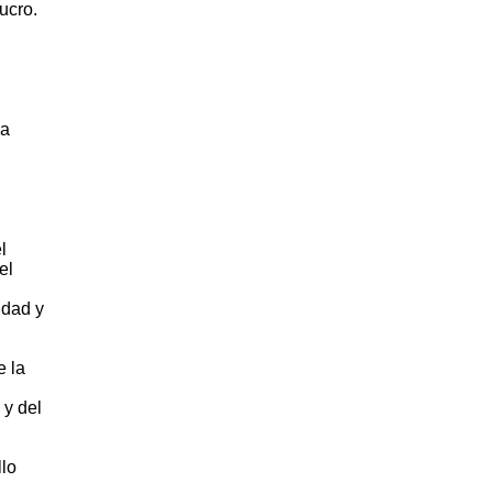
ucro.
la
l
el
idad y
e la
 y del
llo