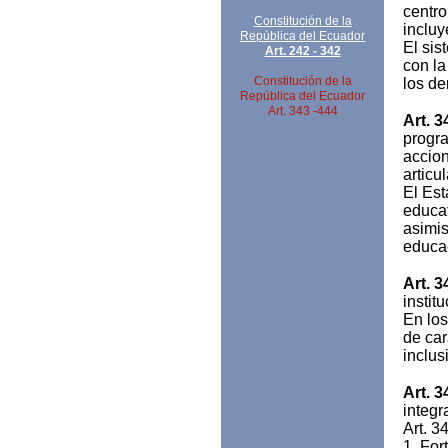
centro
Constitución de la
incluy
República del Ecuador
El sis
Art. 242 - 342
con la
Constitución de la
los de
República del Ecuador
Art. 343 -444
Art. 3
progra
accion
articu
El Est
educat
asimis
educac
Art. 3
instit
En los
de car
inclus
Art. 3
integr
Art. 3
1. For