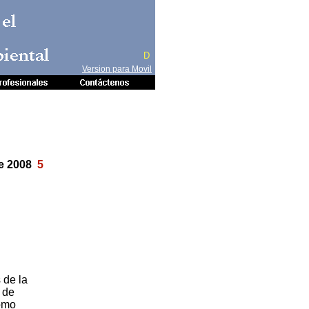
 el
iental
D
Version para Movil
te 2008
5
 de la
n de
como