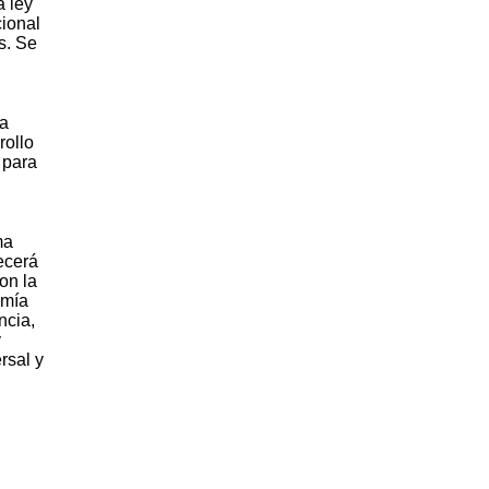
a ley
cional
s. Se
la
rollo
 para
ma
ecerá
on la
omía
ncia,
y
rsal y