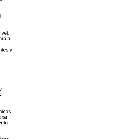
l
ivel.
ará a
ntes y
a
e
.
nicas
orar
ento