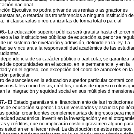
icación nacional.
ción Ejecutiva no podrá privar de sus rentas o asignaciones
uestarias, o retardar las transferencias a ninguna institución de
a, ni clausurarlas o reorganizarlas de forma total o parcial.
56.-
La educación superior pública será gratuita hasta el tercer n
reso a las instituciones públicas de educación superior se regul
 de un sistema de nivelación y admisión, definido en la ley. La
dad se vinculará a la responsabilidad académica de las estudia
tudiantes.
dependencia de su carácter público o particular, se garantiza l
ad de oportunidades en el acceso, en la permanencia, y en la
dad y en el egreso, con excepción del cobro de aranceles en la
ión particular.
ro de aranceles en la educación superior particular contará con
smos tales como becas, créditos, cuotas de ingreso u otros qu
an la integración y equidad social en sus múltiples dimensiones
57.-
El Estado garantizará el financiamiento de las instituciones
as de educación superior. Las universidades y escuelas politéc
as podrán crear fuentes complementarias de ingresos para mej
acidad académica, invertir en la investigación y en el otorgami
as y créditos, que no implicarán costo o gravamen alguno para
s estudian en el tercer nivel. La distribución de estos recursos