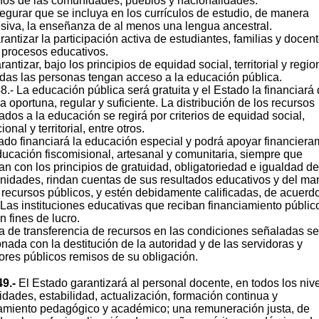
hos de las comunidades, pueblos y nacionalidades.
egurar que se incluya en los currículos de estudio, de manera
siva, la enseñanza de al menos una lengua ancestral.
rantizar la participación activa de estudiantes, familias y docen
 procesos educativos.
rantizar, bajo los principios de equidad social, territorial y regio
das las personas tengan acceso a la educación pública.
48.- La educación pública será gratuita y el Estado la financiará
 oportuna, regular y suficiente. La distribución de los recursos
ados a la educación se regirá por criterios de equidad social,
onal y territorial, entre otros.
ado financiará la educación especial y podrá apoyar financier
ducación fiscomisional, artesanal y comunitaria, siempre que
n con los principios de gratuidad, obligatoriedad e igualdad de
nidades, rindan cuentas de sus resultados educativos y del ma
 recursos públicos, y estén debidamente calificadas, de acuerd
. Las instituciones educativas que reciban financiamiento públic
n fines de lucro.
ta de transferencia de recursos en las condiciones señaladas se
nada con la destitución de la autoridad y de las servidoras y
ores públicos remisos de su obligación.
49.-
El Estado garantizará al personal docente, en todos los niv
dades, estabilidad, actualización, formación continua y
amiento pedagógico y académico; una remuneración justa, de