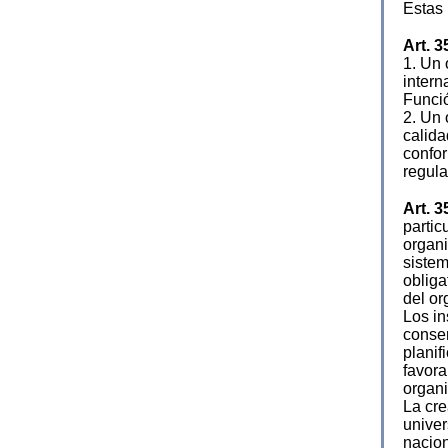
Estas 
Art. 3
1. Un 
intern
Funció
2. Un 
calida
confor
regula
Art. 3
partic
organi
sistem
obliga
del or
Los in
conser
planif
favora
organi
La cre
univer
nacion