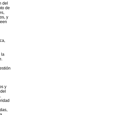
n del
nto de
es,
os, y
reen
ca,
 la
e.
estión
os y
 del
.
oridad
adas,
la