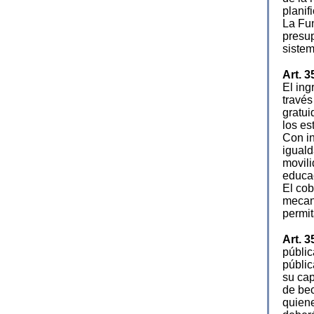
planif
La Fun
presup
sistem
Art. 3
El ing
través
gratui
los es
Con in
iguald
movili
educac
El cob
mecani
permit
Art. 3
públic
públic
su cap
de bec
quiene