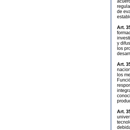
acuerd
regula
de eva
establ
Art. 3
formac
invest
y difu
los pr
desarr
Art. 3
nacion
los me
Funció
respon
integr
conoci
produc
Art. 3
univer
tecnol
debid