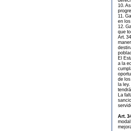
derec
10. As
progre
11. Ga
en los
12. Ga
que to
Art. 3
manera
destin
poblaci
El Est
a la e
cumpla
oportu
de los
la ley
tendrá
La fal
sancio
servid
Art. 3
modali
mejor