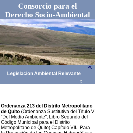
Consorcio para el
Derecho Socio-Ambiental
PC
Legislacion Ambiental Relevante
D
Ordenanza 213 del Distrito Metropolitano
de Quito
(Ordenanza Sustitutiva del Título V
“Del Medio Ambiente”, Libro Segundo del
Código Municipal para el Distrito
Metropolitano de Quito) Capítulo VII.- Para
la Protección de las Cuencas Hidrográficas