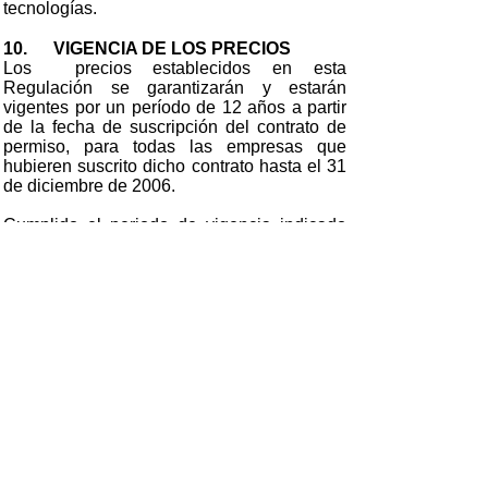
tecnologías.
10. VIGENCIA DE LOS PRECIOS
Los precios establecidos en esta
Regulación se garantizarán y estarán
vigentes por un período de 12 años a partir
de la fecha de suscripción del contrato de
permiso, para todas las empresas que
hubieren suscrito dicho contrato hasta el 31
de diciembre de 2006.
Cumplido el periodo de vigencia indicado
en el párrafo inmediato anterior, las
centrales renovables no convencionales
operarán en el MEM, con un tratamiento
similar a cualquier central de tipo
convencional, de acuerdo a las normas
vigentes a esa fecha.
De igual forma, para el caso de las centrales
renovables no convencionales que
pertenezcan a los sistemas aislados,
terminado el periodo de vigencia, seguirán
operando con un tratamiento similar a las
centrales convencionales, de acuerdo a las