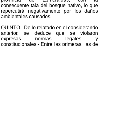
consecuente tala del bosque nativo, lo que
repercutirá negativamente por los daños
ambientales causados.
QUINTO.- De lo relatado en el considerando
anterior, se deduce que se violaron
expresas normas legales y
constitucionales.- Entre las primeras, las de
los bosques sujetos al régimen forestal; la
Ley Forestal y su Reglamento.- Los
preceptos constitucionales inobservados los
podemos ubicar en el numeral 3 del Art. 3,
que señala como deber primordial de
Estado la protección del medio ambiente; el
Art. 23, numerales 6 y 20, que garantizan el
derecho a vivir en un medio ambiente sano,
ecológicamente equilibrado y libre de
contaminación; el derecho a una calidad de
vida que asegure la salud y el saneamiento
ambiental.-
SEXTO.- Resulta claro que el Ministerio del
Medio Ambiente ignoró lo que las leyes en
la materia prescriben; así como también los