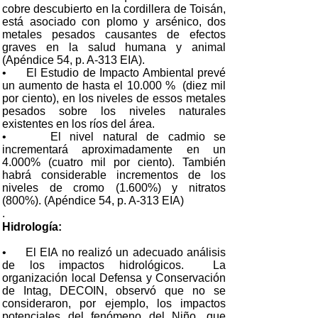
cobre descubierto en la cordillera de Toisán,
está asociado con plomo y arsénico, dos
metales pesados causantes de efectos
graves en la salud humana y animal
(Apéndice 54, p. A-313 EIA).
• El Estudio de Impacto Ambiental prevé
un aumento de hasta el 10.000 % (diez mil
por ciento), en los niveles de essos metales
pesados sobre los niveles naturales
existentes en los ríos del área.
• El nivel natural de cadmio se
incrementará aproximadamente en un
4.000% (cuatro mil por ciento). También
habrá considerable incrementos de los
niveles de cromo (1.600%) y nitratos
(800%). (Apéndice 54, p. A-313 EIA)
.
Hidrología:
• El EIA no realizó un adecuado análisis
de los impactos hidrológicos. La
organización local Defensa y Conservación
de Intag, DECOIN, observó que no se
consideraron, por ejemplo, los impactos
potenciales del fenómeno del Niño, que