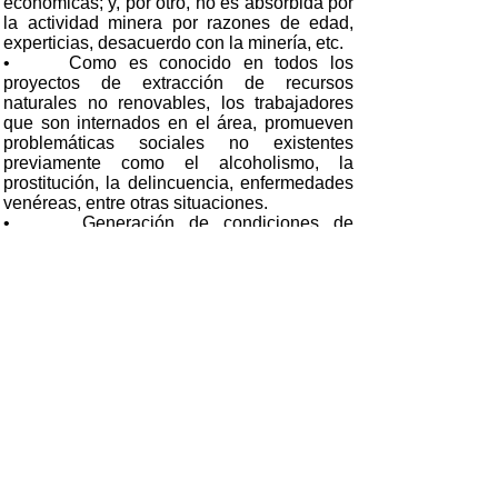
económicas; y, por otro, no es absorbida por
la actividad minera por razones de edad,
experticias, desacuerdo con la minería, etc.
• Como es conocido en todos los
proyectos de extracción de recursos
naturales no renovables, los trabajadores
que son internados en el área, promueven
problemáticas sociales no existentes
previamente como el alcoholismo, la
prostitución, la delincuencia, enfermedades
venéreas, entre otras situaciones.
• Generación de condiciones de
vulnerabilidad socioeconómica debido a la
combinación de impactos ambientales y
sociales. Uno de los impactos más fuertes
será en la salud comunitaria debido a los
elevados índices contaminatorios que se
generarán debido a los contenidos de
cadmio, plomo, arsénico, que existen en la
mina.
Impactos Culturales:
• La zona minera en referencia, es muy
rica en tolas, pirámides y otros vestigios